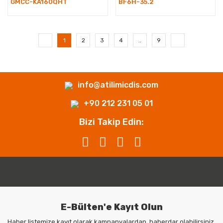
GMCC-KA160QHT
BF6H-35.2
1
2
3
4
..
9
info@atilimicdis.com
+90 212 231 05 01
Bizi Takip Edin:
E-Bülten'e Kayıt Olun
Haber listemize kayıt olarak kampanyalardan, haberdar olabilirsiniz.