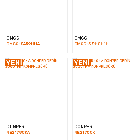
GMCC
GMCC
GMCC-KA59HHA
GMCC-SZ110H1H
Tecumseh Kompresörler
Hafif Ticari Tip Kompresörler
YENİ
YENİ
Rotary Kompresörler
DONPER
DONPER
NE2178CKA
NE2170CK
Ev Tipi Buzdolabı Kompresörleri