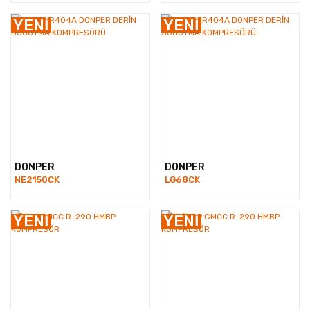
YENİ
YENİ
DONPER
DONPER
12-24 V Buzdolabı Kompresörleri
NE2150CK
LG68CK
YENİ
YENİ