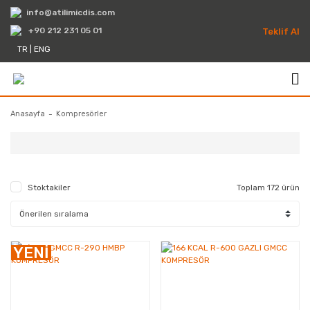
info@atilimicdis.com
+90 212 231 05 01
Teklif Al
TR
|
ENG
Anasayfa
Kompresörler
Stoktakiler
Toplam 172 ürün
Scroll Kompresörler
YENİ
Semi-Hermetik Kompresörler