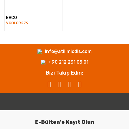
EVCO
VCOLOR279
info@atilimicdis.com
+90 212 231 05 01
Bizi Takip Edin:
E-Bülten'e Kayıt Olun