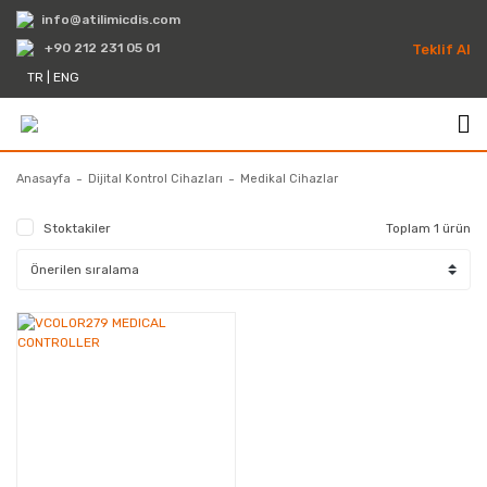
info@atilimicdis.com
+90 212 231 05 01
Teklif Al
TR
|
ENG
Anasayfa
Dijital Kontrol Cihazları
Medikal Cihazlar
Stoktakiler
Toplam 1 ürün