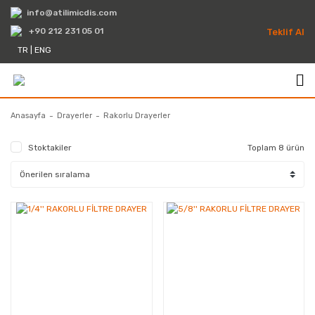
info@atilimicdis.com
+90 212 231 05 01
Teklif Al
TR
|
ENG
Anasayfa
Drayerler
Rakorlu Drayerler
Stoktakiler
Toplam 8 ürün