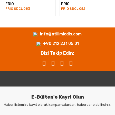
FRIO
FRIO
FRIO SDCL 083
FRIO SDCL 052
info@atilimicdis.com
+90 212 231 05 01
Bizi Takip Edin:
E-Bülten'e Kayıt Olun
Haber listemize kayıt olarak kampanyalardan, haberdar olabilirsiniz.