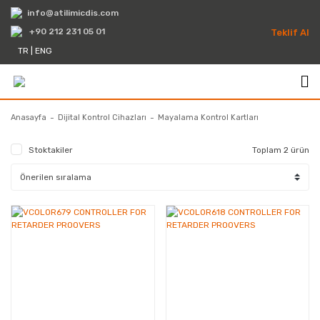
info@atilimicdis.com
+90 212 231 05 01
Teklif Al
TR
|
ENG
Anasayfa
Dijital Kontrol Cihazları
Mayalama Kontrol Kartları
Stoktakiler
Toplam 2 ürün