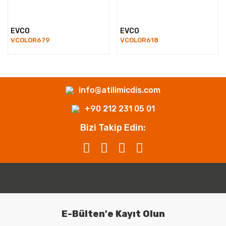
EVCO
EVCO
VCOLOR679
VCOLOR618
info@atilimicdis.com
+90 212 231 05 01
Bizi Takip Edin:
E-Bülten'e Kayıt Olun