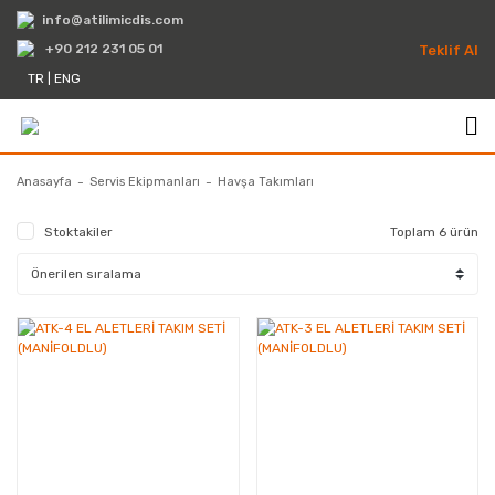
info@atilimicdis.com
+90 212 231 05 01
Teklif Al
TR
|
ENG
Anasayfa
Servis Ekipmanları
Havşa Takımları
Stoktakiler
Toplam 6 ürün