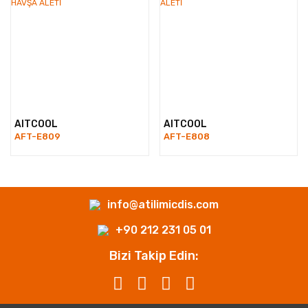
AITCOOL
AITCOOL
AFT-E809
AFT-E808
info@atilimicdis.com
+90 212 231 05 01
Bizi Takip Edin: