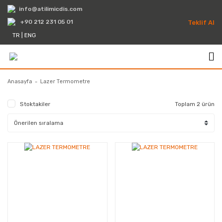
info@atilimicdis.com
+90 212 231 05 01
Teklif Al
TR
|
ENG
Anasayfa
Lazer Termometre
Stoktakiler
Toplam 2 ürün