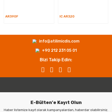
AR390F
IC AR320
info@atilimicdis.com
+90 212 231 05 01
Bizi Takip Edin:
E-Bülten'e Kayıt Olun
Haber listemize kayıt olarak kampanyalardan, haberdar olabilirsiniz.