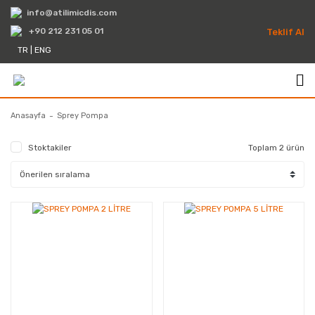
info@atilimicdis.com
+90 212 231 05 01
Teklif Al
TR
|
ENG
Anasayfa
Sprey Pompa
Stoktakiler
Toplam 2 ürün