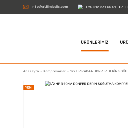
info@atilimicdis.com
+90 212 231 05 01
TR
|
E
ÜRÜNLERİMİZ
ÜRÜ
Anasayfa
Kompresörler
1/2 HP R404A DONPER DERİN SOĞ
YENİ