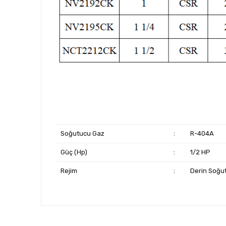
Soğutucu Gaz
:
R-404A
Güç (Hp)
:
1/2 HP
Rejim
:
Derin Soğu