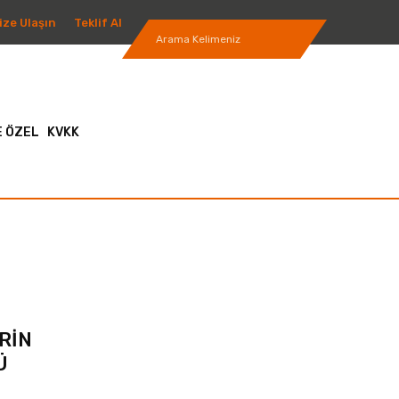
ize Ulaşın
Teklif Al
 ÖZEL
KVKK
RİN
Ü