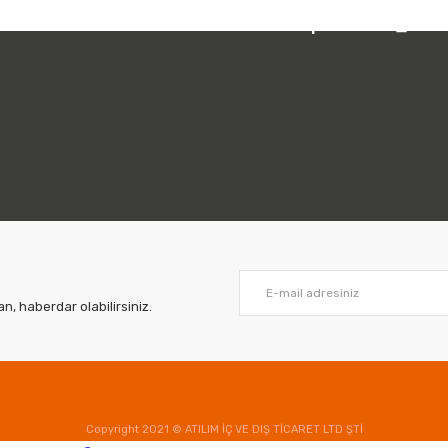
ıklayınız.
 212 231 05 01
Bizi Takip Edin:
, haberdar olabilirsiniz.
Copyright 2021 © ATILIM İÇ VE DIŞ TİCARET LTD ŞTİ