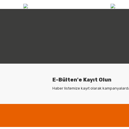
Ürüne ait datasheet için
t
info@atilimicdis.com
+90
buraya
E-Bülten'e Kayıt Olun
Haber listemize kayıt olarak kampanyalardan