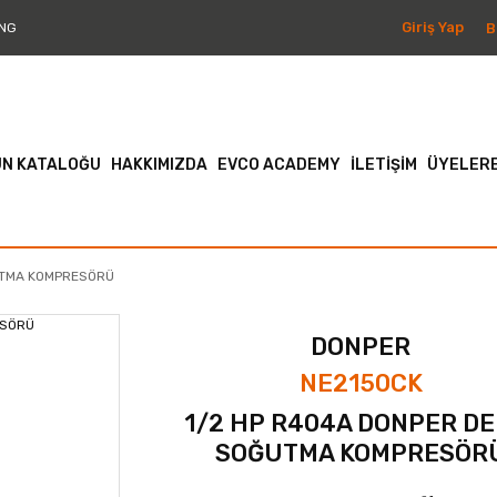
Giriş Yap
B
NG
N KATALOĞU
HAKKIMIZDA
EVCO ACADEMY
İLETİŞİM
ÜYELERE
UTMA KOMPRESÖRÜ
DONPER
NE2150CK
1/2 HP R404A DONPER DE
SOĞUTMA KOMPRESÖR