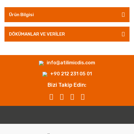
Ürün Bilgisi
DÖKÜMANLAR VE VERİLER
info@atilimicdis.com
+90 212 231 05 01
Bizi Takip Edin: