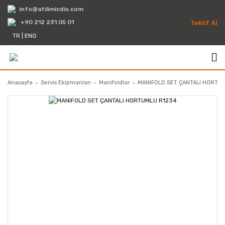
info@atilimicdis.com
+90 212 231 05 01
Teklif Al
TR
|
ENG
Anasayfa
Servis Ekipmanları
Manifoldlar
MANIFOLD SET ÇANTALI HORTU