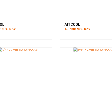
OL
AITCOOL
0 SG- R32
A-I 180 SG- R32