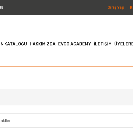
Giriş Yap
B
NG
N KATALOĞU
HAKKIMIZDA
EVCO ACADEMY
İLETİŞİM
ÜYELERE
akiler