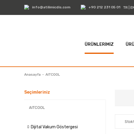
info@atilimicdis.com
+90 212 231 05 01
TR
|
E
ÜRÜNLERİMİZ
ÜRÜ
Anasayfa
AITCOOL
Seçimleriniz
AITCOOL
Stokt
Dijital Vakum Göstergesi