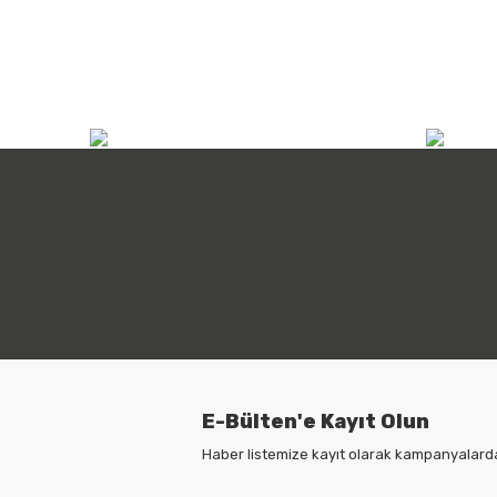
info@atilimicdis.com
+90
E-Bülten'e Kayıt Olun
Haber listemize kayıt olarak kampanyalardan