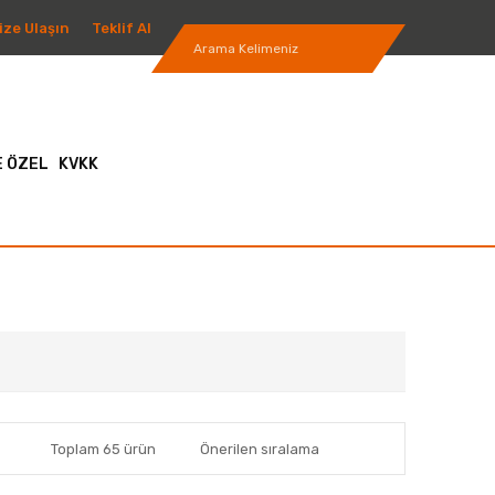
ize Ulaşın
Teklif Al
 ÖZEL
KVKK
Toplam 65 ürün