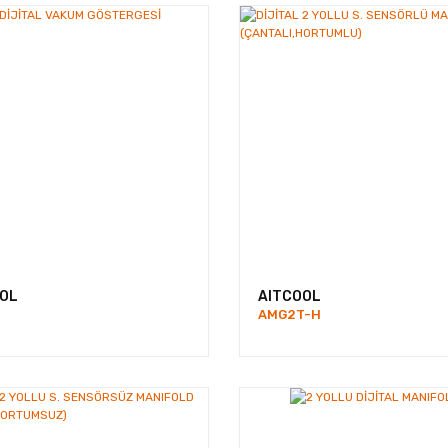
Vakum Pom
Servis Ekipmanları
Dijital Vakum Göstergesi
OL
AITCOOL
AMG2T-H