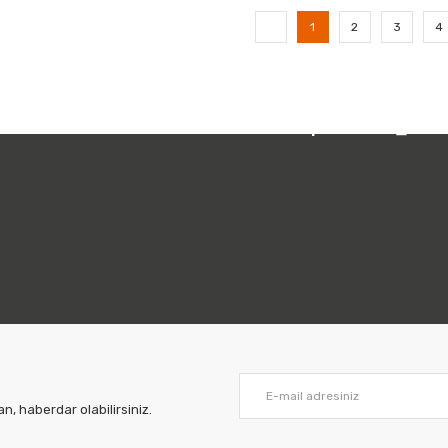
1
2
3
4
 212 231 05 01
Bizi Takip Edin:
, haberdar olabilirsiniz.