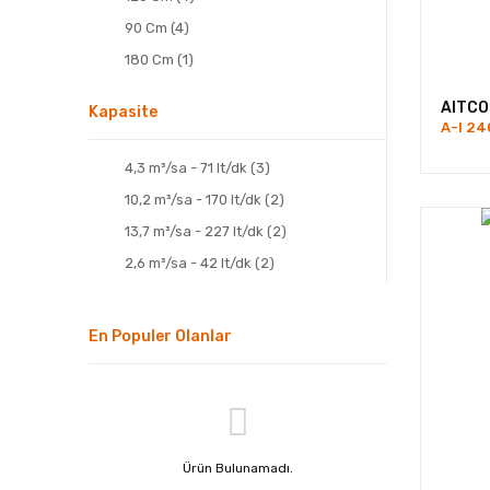
90 Cm (4)
180 Cm (1)
AITCO
Kapasite
A-I 24
4,3 m³/sa - 71 lt/dk (3)
10,2 m³/sa - 170 lt/dk (2)
13,7 m³/sa - 227 lt/dk (2)
2,6 m³/sa - 42 lt/dk (2)
7,7 m³/sa - 128 lt/dk (2)
17 m³/sa - 283 lt/dk (1)
En Populer Olanlar
6 m³/sa - 100 lt/dk (1)
Ürün Bulunamadı.