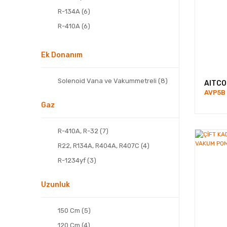
R-134A (6)
R-410A (6)
R-407C (5)
Ek Donanım
R-32 (4)
R-404A (4)
Solenoid Vana ve Vakummetreli (8)
AITCO
AVP5B
Gaz
R-410A, R-32 (7)
R22, R134A, R404A, R407C (4)
R-1234yf (3)
Uzunluk
150 Cm (5)
120 Cm (4)