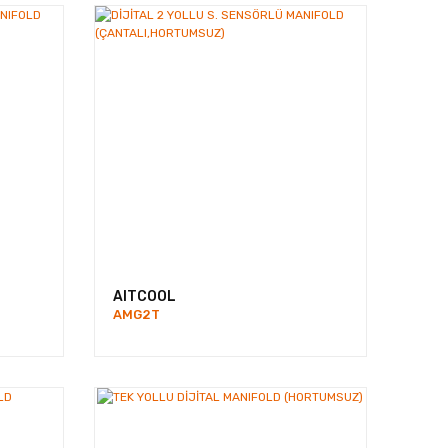
paları
AITCOOL
AMG2T