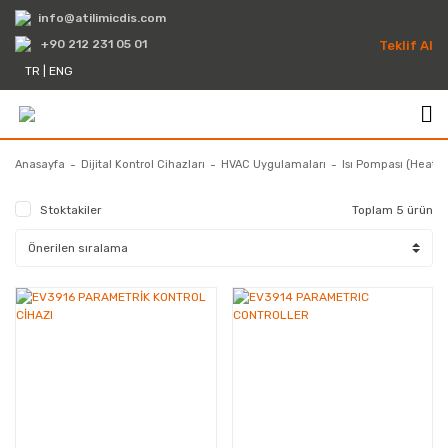
info@atilimicdis.com
+90 212 231 05 01
Teklif Al
TR
|
ENG
Anasayfa
Dijital Kontrol Cihazları
HVAC Uygulamaları
Isı Pompası (Heat 
Stoktakiler
Toplam 5 ürün