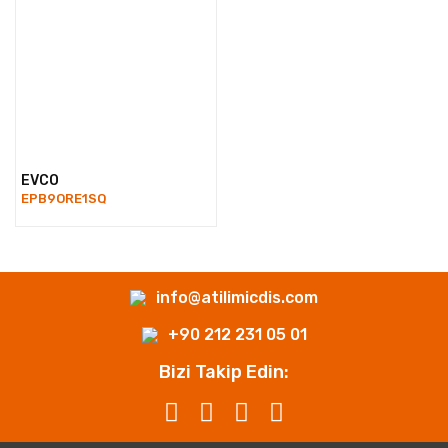
EVCO
EPB9ORE1SQ
info@atilimicdis.com
+90 212 231 05 01
Bizi Takip Edin: