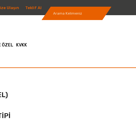
ize Ulaşın
Teklif Al
 ÖZEL
KVKK
EL)
İPİ