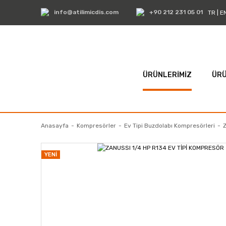
info@atilimicdis.com
+90 212 231 05 01
TR
|
E
ÜRÜNLERİMİZ
ÜRÜ
Anasayfa
Kompresörler
Ev Tipi Buzdolabı Kompresörleri
YENİ