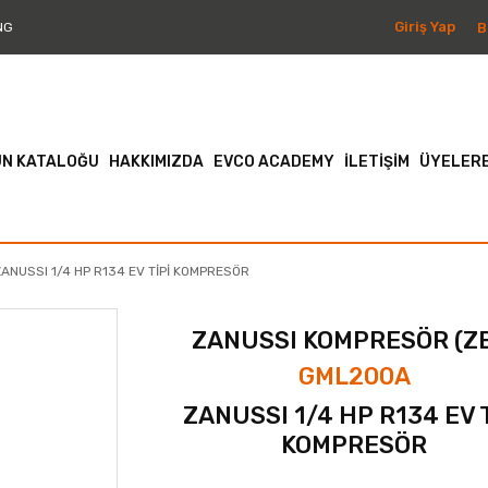
Giriş Yap
B
NG
N KATALOĞU
HAKKIMIZDA
EVCO ACADEMY
İLETİŞİM
ÜYELERE
ZANUSSI 1/4 HP R134 EV TİPİ KOMPRESÖR
ZANUSSI KOMPRESÖR (Z
GML200A
ZANUSSI 1/4 HP R134 EV T
KOMPRESÖR