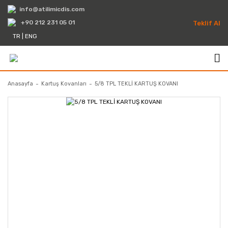
info@atilimicdis.com
+90 212 231 05 01
Teklif Al
TR
|
ENG
Anasayfa
Kartuş Kovanları
5/8 TPL TEKLİ KARTUŞ KOVANI