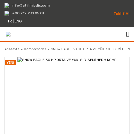
info@atilimicdis.com
+90 212 231 05 01
Teklif Al
TR
|
ENG
Anasayfa
Kompresörler
SNOW EAGLE 30 HP ORTA VE YÜK. SIC. SEMİ HERM.
YENİ