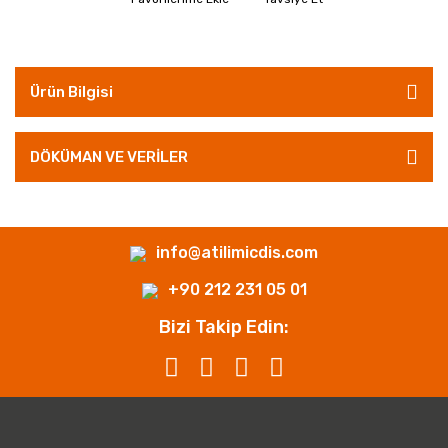
Ürün Bilgisi
DÖKÜMAN VE VERİLER
info@atilimicdis.com
+90 212 231 05 01
Bizi Takip Edin: