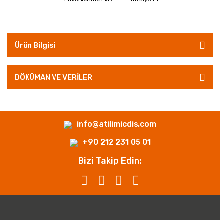
Ürün Bilgisi
DÖKÜMAN VE VERİLER
info@atilimicdis.com
+90 212 231 05 01
Bizi Takip Edin: