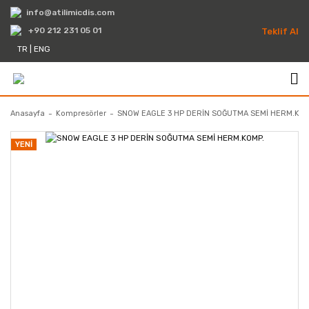
info@atilimicdis.com
+90 212 231 05 01
Teklif Al
TR
|
ENG
Anasayfa
Kompresörler
SNOW EAGLE 3 HP DERİN SOĞUTMA SEMİ HERM.KOM
YENİ