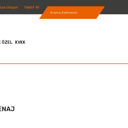
ize Ulaşın
Teklif Al
 ÖZEL
KVKK
RENAJ