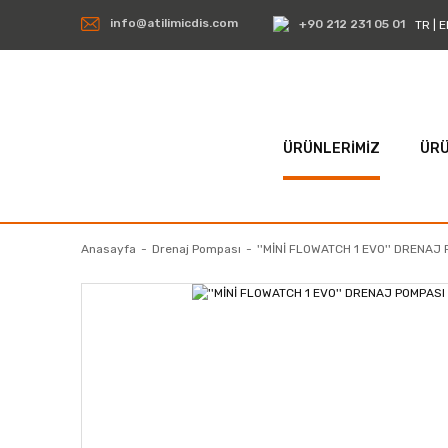
info@atilimicdis.com
+90 212 231 05 01
TR
|
E
ÜRÜNLERİMİZ
ÜRÜ
Anasayfa
Drenaj Pompası
''MİNİ FLOWATCH 1 EVO'' DRENAJ