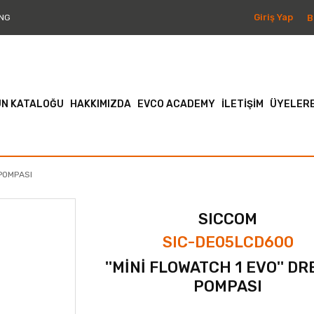
Giriş Yap
B
NG
N KATALOĞU
HAKKIMIZDA
EVCO ACADEMY
İLETİŞİM
ÜYELERE
 POMPASI
SICCOM
SIC-DE05LCD600
''MİNİ FLOWATCH 1 EVO'' D
POMPASI