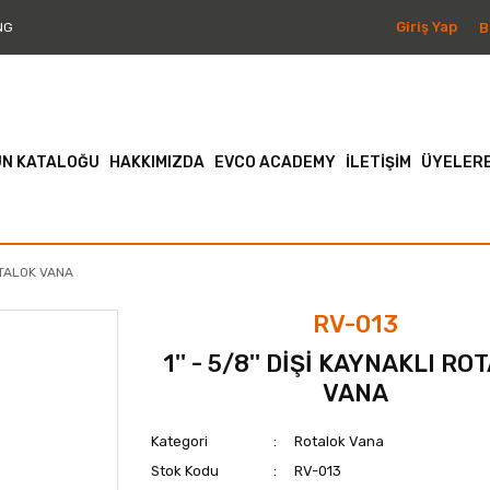
Giriş Yap
B
NG
N KATALOĞU
HAKKIMIZDA
EVCO ACADEMY
İLETİŞİM
ÜYELERE
ROTALOK VANA
RV-013
1'' - 5/8'' DİŞİ KAYNAKLI R
VANA
Kategori
Rotalok Vana
Stok Kodu
RV-013