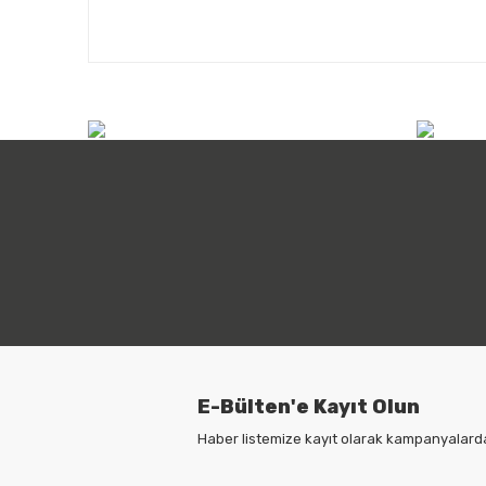
info@atilimicdis.com
+90
E-Bülten'e Kayıt Olun
Haber listemize kayıt olarak kampanyalardan