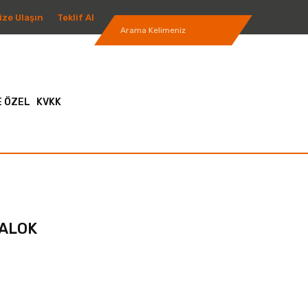
ize Ulaşın
Teklif Al
 ÖZEL
KVKK
OTALOK