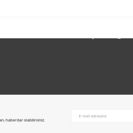
 212 231 05 01
Bizi Takip Edin:
, haberdar olabilirsiniz.