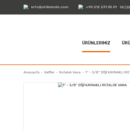
info@atilimicdis.com
+90 212 231 05 01
TR
|
E
ÜRÜNLERİMİZ
ÜRÜ
Anasayfa
Valfler
Rotalok Vana
1'' - 5/8'' DİŞİ KAYNAKLI 