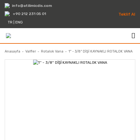
info@atilimicdis.com
+90 212 231 05 01
Teklif Al
TR
|
ENG
Anasayfa
Valfler
Rotalok Vana
1'' - 3/8'' DİŞİ KAYNAKLI ROTALOK VANA