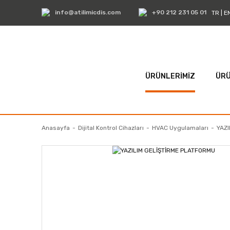
info@atilimicdis.com
+90 212 231 05 01
TR
|
E
ÜRÜNLERİMİZ
ÜRÜ
Anasayfa
Dijital Kontrol Cihazları
HVAC Uygulamaları
YAZ