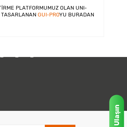
ŞTİRME PLATFORMUMUZ OLAN UNI-
İN TASARLANAN
GUI-PRO
YU BURADAN
Bize Ulaşın