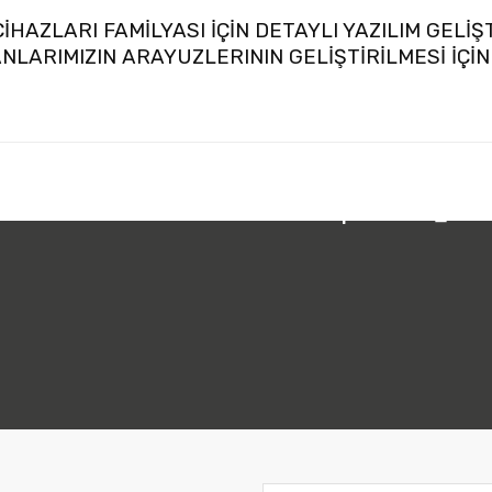
HAZLARI FAMİLYASI İÇİN DETAYLI YAZILIM GELİ
ANLARIMIZIN ARAYUZLERININ GELİŞTİRİLMESİ İÇ
.
 212 231 05 01
Bizi Takip Edin:
o, c-pro 3 OEM and EPJcolor). Unpack in the Lib folder of Uni-Pro 3