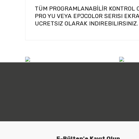
TÜM PROGRAMLANABİLİR KONTROL Cİ
PRO YU VEYA EPJCOLOR SERISI EKR
UCRETSIZ OLARAK INDIREBILIRSINIZ
info@atilimicdis.com
+90
Software (official release)
778 MB
UNI-PRO v3.17.1.0
Software (previous release)
1,50 GB
UNI-PRO v3.15.5.2 (previous release)
80
MB
Patch previous release (for c-pro 3 NODE kil
E-Bülten'e Kayıt Olun