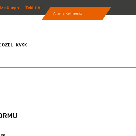
ize Ulaşın
Teklif Al
 ÖZEL
KVKK
FORMU
n
lum