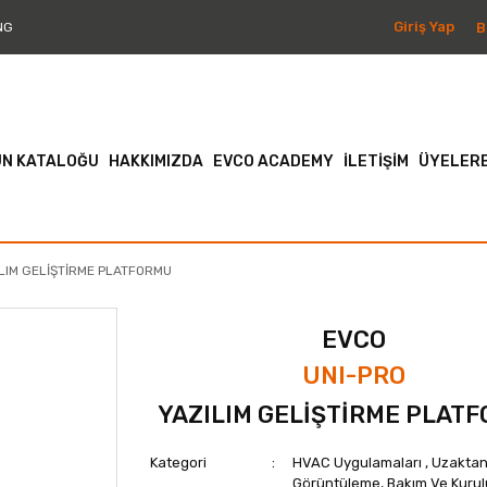
Giriş Yap
B
NG
N KATALOĞU
HAKKIMIZDA
EVCO ACADEMY
İLETİŞİM
ÜYELERE
ILIM GELİŞTİRME PLATFORMU
EVCO
UNI-PRO
YAZILIM GELİŞTİRME PLAT
Kategori
HVAC Uygulamaları
,
Uzakta
Görüntüleme, Bakım Ve Kuru