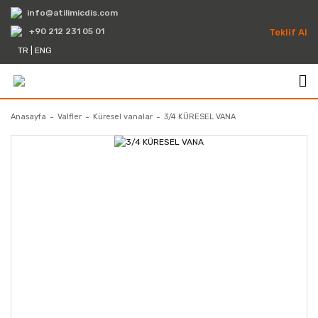
info@atilimicdis.com
+90 212 231 05 01
Teklif Al
TR
|
ENG
Anasayfa
Valfler
Küresel vanalar
3/4 KÜRESEL VANA