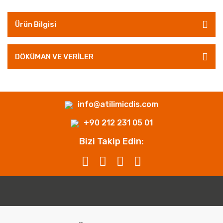
Ürün Bilgisi
DÖKÜMAN VE VERİLER
info@atilimicdis.com
+90 212 231 05 01
Bizi Takip Edin: