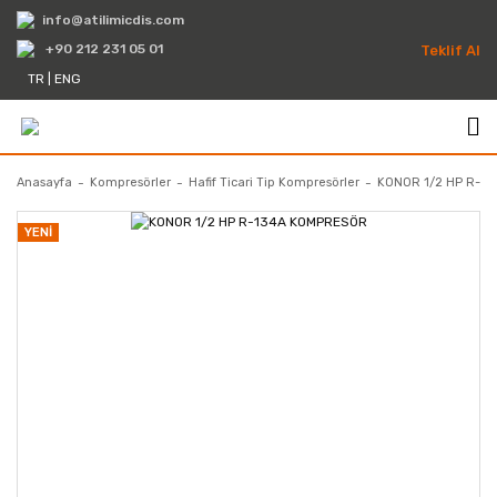
info@atilimicdis.com
+90 212 231 05 01
Teklif Al
TR
|
ENG
Anasayfa
Kompresörler
Hafif Ticari Tip Kompresörler
KONOR 1/2 HP R-1
YENİ