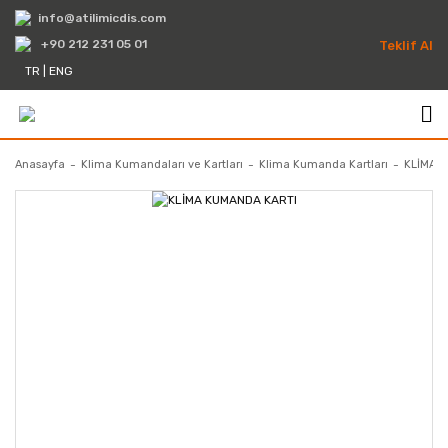
info@atilimicdis.com
+90 212 231 05 01
Teklif Al
TR
|
ENG
Anasayfa
Klima Kumandaları ve Kartları
Klima Kumanda Kartları
KLİMA 