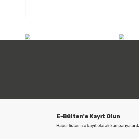
info@atilimicdis.com
+90
E-Bülten'e Kayıt Olun
Haber listemize kayıt olarak kampanyalardan