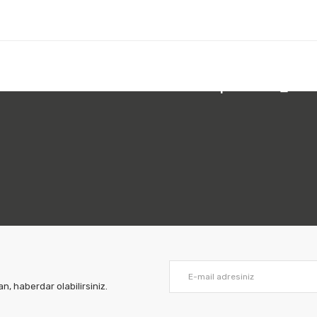
 212 231 05 01
Bizi Takip Edin:
, haberdar olabilirsiniz.