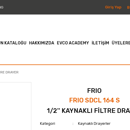
Giriş Yap
B
NG
N KATALOĞU
HAKKIMIZDA
EVCO ACADEMY
İLETİŞİM
ÜYELERE
LTRE DRAYER
FRIO
FRIO SDCL 164 S
1/2'' KAYNAKLI FİLTRE DR
Kategori
Kaynaklı Drayerler