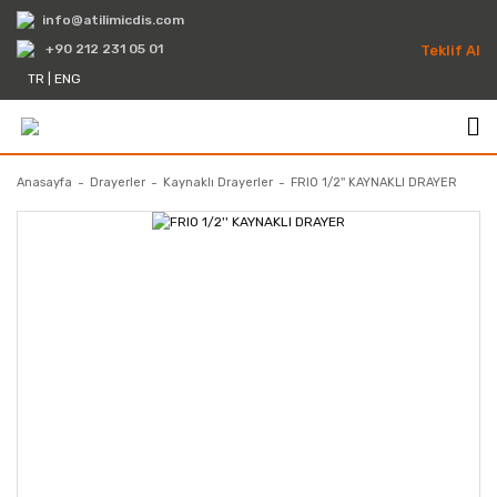
info@atilimicdis.com
+90 212 231 05 01
Teklif Al
TR
|
ENG
Anasayfa
Drayerler
Kaynaklı Drayerler
FRIO 1/2'' KAYNAKLI DRAYER