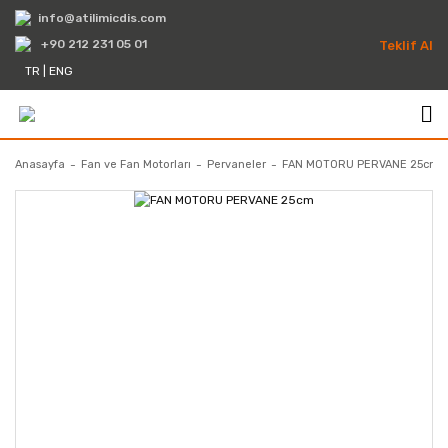
info@atilimicdis.com
+90 212 231 05 01
Teklif Al
TR
|
ENG
Anasayfa
Fan ve Fan Motorları
Pervaneler
FAN MOTORU PERVANE 25cm