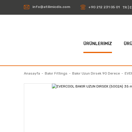
info@atilimicdis.com
+90 212 231 05 01
TR
|
E
ÜRÜNLERİMİZ
ÜRÜ
Anasayfa
Bakır Fittings
Bakır Uzun Dirsek 90 Derece
EVE