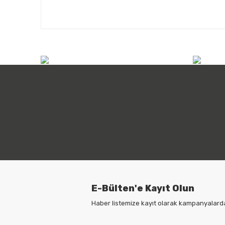
info@atilimicdis.com
+90
E-Bülten'e Kayıt Olun
Haber listemize kayıt olarak kampanyalardan