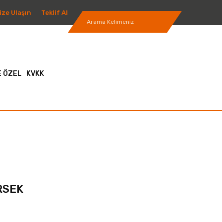
ize Ulaşın
Teklif Al
 ÖZEL
KVKK
RSEK