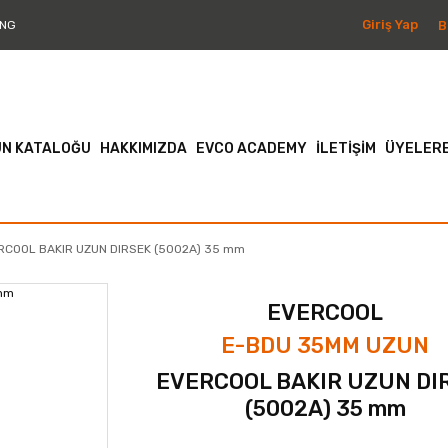
Giriş Yap
B
NG
N KATALOĞU
HAKKIMIZDA
EVCO ACADEMY
İLETİŞİM
ÜYELERE
RCOOL BAKIR UZUN DIRSEK (5002A) 35 mm
EVERCOOL
E-BDU 35MM UZUN
EVERCOOL BAKIR UZUN DI
(5002A) 35 mm