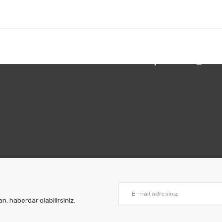
 212 231 05 01
Bizi Takip Edin:
, haberdar olabilirsiniz.