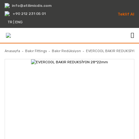
info@atilimicdis.com
+90 212 231 05 01
Teklif Al
TR
|
ENG
Anasayfa
Bakır Fittings
Bakır Redüksiyon
EVERCOOL BAKIR REDUKSİYO