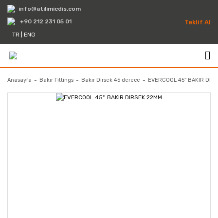
info@atilimicdis.com
+90 212 231 05 01
Teklif Al
TR
|
ENG
Anasayfa
Bakır Fittings
Bakır Dirsek 45 derece
EVERCOOL 45'' BAKIR DIR