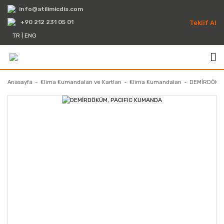
info@atilimicdis.com
+90 212 231 05 01
Teklif Al
TR
|
ENG
Anasayfa
Klima Kumandaları ve Kartları
Klima Kumandaları
DEMİRDÖKÜM