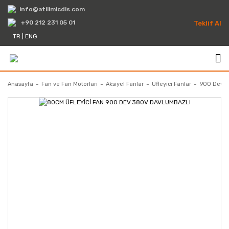
info@atilimicdis.com
+90 212 231 05 01
Teklif Al
TR
|
ENG
Anasayfa
Fan ve Fan Motorları
Aksiyel Fanlar
Üfleyici Fanlar
900 Devir