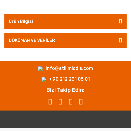
Ürün Bilgisi
DÖKÜMAN VE VERİLER
info@atilimicdis.com
+90 212 231 05 01
Bizi Takip Edin: