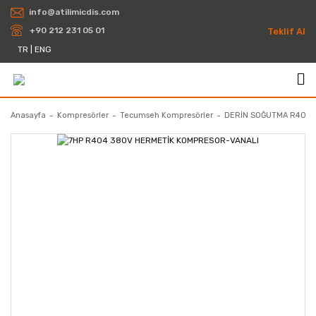
info@atilimicdis.com
+90 212 231 05 01
Teklif Al
TR
|
ENG
Anasayfa
Kompresörler
Tecumseh Kompresörler
DERİN SOĞUTMA R404A