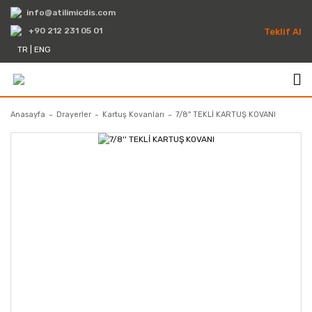
info@atilimicdis.com
+90 212 231 05 01
Teklif Al
TR
|
ENG
Anasayfa
Drayerler
Kartuş Kovanları
7/8'' TEKLİ KARTUŞ KOVANI