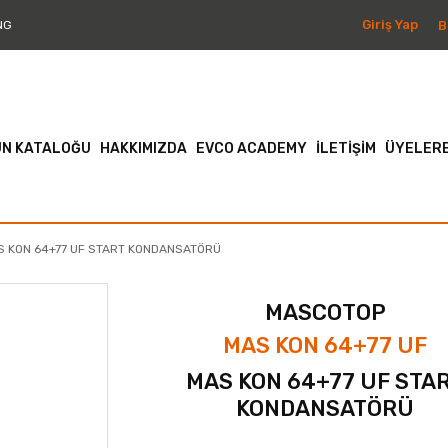
Giriş Yap
B
NG
N KATALOĞU
HAKKIMIZDA
EVCO ACADEMY
İLETİŞİM
ÜYELERE
S KON 64+77 UF START KONDANSATÖRÜ
MASCOTOP
MAS KON 64+77 UF
MAS KON 64+77 UF STA
KONDANSATÖRÜ