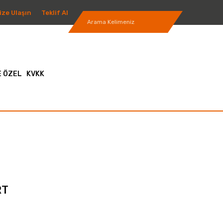
ize Ulaşın
Teklif Al
 ÖZEL
KVKK
RT