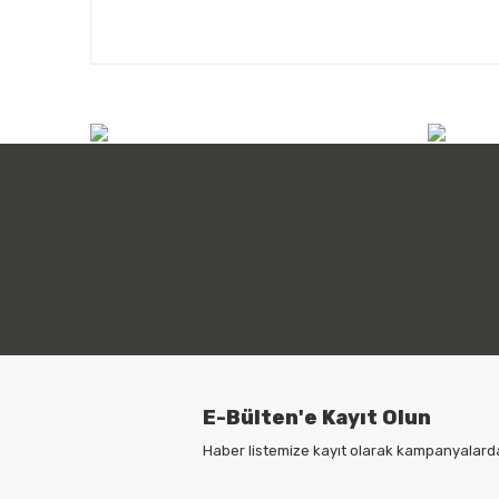
info@atilimicdis.com
+90
E-Bülten'e Kayıt Olun
Haber listemize kayıt olarak kampanyalardan