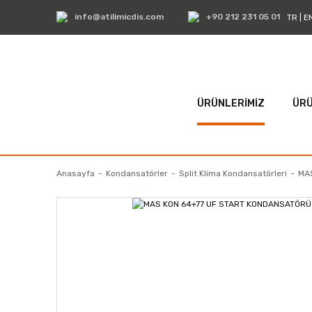
info@atilimicdis.com
+90 212 231 05 01
TR
|
E
ÜRÜNLERİMİZ
ÜRÜ
Anasayfa
Kondansatörler
Split Klima Kondansatörleri
MA