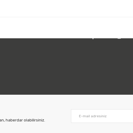
 212 231 05 01
Bizi Takip Edin:
, haberdar olabilirsiniz.