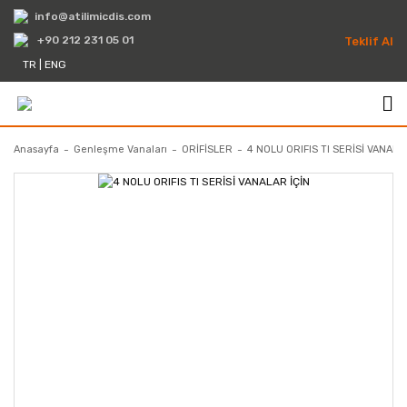
info@atilimicdis.com
+90 212 231 05 01
Teklif Al
TR
|
ENG
Anasayfa
Genleşme Vanaları
ORİFİSLER
4 NOLU ORIFIS TI SERİSİ VANALA