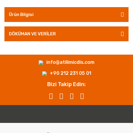
Ürün Bilgisi
DÖKÜMAN VE VERİLER
info@atilimicdis.com
+90 212 231 05 01
Bizi Takip Edin: