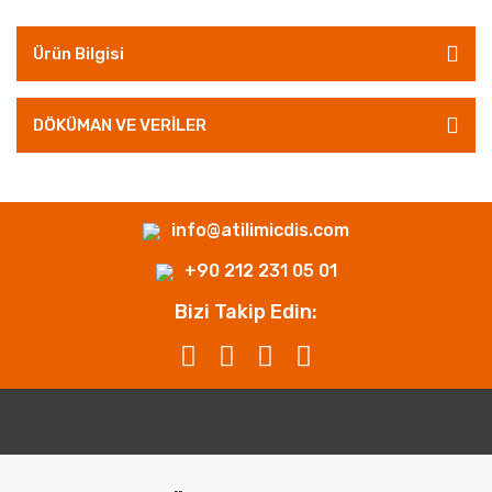
Ürün Bilgisi
DÖKÜMAN VE VERİLER
info@atilimicdis.com
+90 212 231 05 01
Bizi Takip Edin: