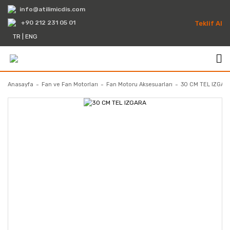
info@atilimicdis.com
+90 212 231 05 01
Teklif Al
TR
|
ENG
Anasayfa
Fan ve Fan Motorları
Fan Motoru Aksesuarları
30 CM TEL IZGAR