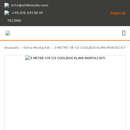
info@atilimicdis.com
+90 212 231 05 01
Teklif Al
TR
|
ENG
Anasayfa
Klima Montaj Kiti
3 METRE 1/4 1/2 COOLBOX KLIMA MONTAJ KITI