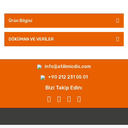
Ürün Bilgisi
DÖKÜMAN VE VERİLER
info@atilimicdis.com
+90 212 231 05 01
Bizi Takip Edin: