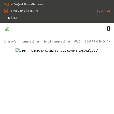
info@atilimicdis.com
+90 212 231 05 01
Teklif Al
TR
|
ENG
Anasayfa
Kompresörler
Scroll Kompresörler
FRIO
2 HP FRIO R404A GA