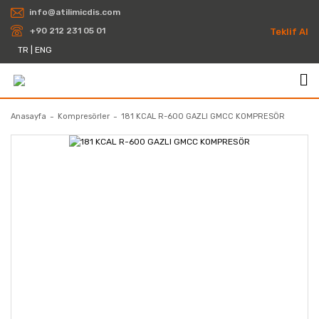
info@atilimicdis.com
+90 212 231 05 01
Teklif Al
TR
|
ENG
Anasayfa
Kompresörler
181 KCAL R-600 GAZLI GMCC KOMPRESÖR