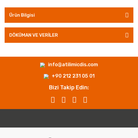
Ürün Bilgisi
DÖKÜMAN VE VERİLER
info@atilimicdis.com
+90 212 231 05 01
Bizi Takip Edin: