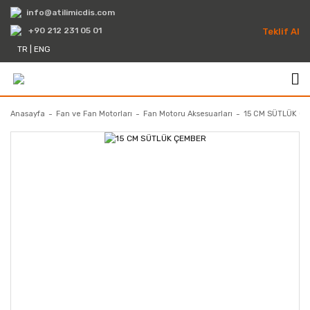
info@atilimicdis.com
+90 212 231 05 01
Teklif Al
TR
|
ENG
Anasayfa
Fan ve Fan Motorları
Fan Motoru Aksesuarları
15 CM SÜTLÜK Ç