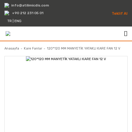
info@atilimicdis.com
+90 212 231 05 01
Teklif Al
TR
|
ENG
Anasayfa
Kare Fanlar
120*120 MM MANYETİK YATAKLI KARE FAN 12 V