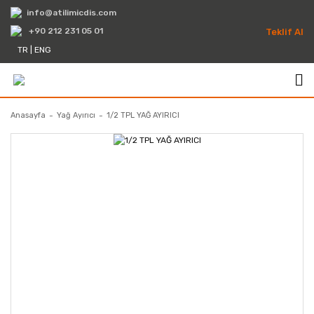
info@atilimicdis.com
+90 212 231 05 01
Teklif Al
TR
|
ENG
Anasayfa
Yağ Ayırıcı
1/2 TPL YAĞ AYIRICI