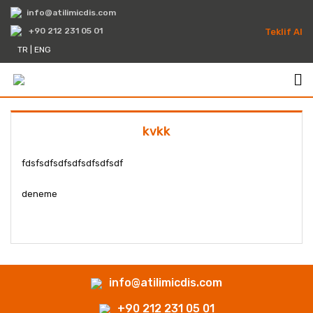
info@atilimicdis.com
+90 212 231 05 01
Teklif Al
TR
|
ENG
kvkk
fdsfsdfsdfsdfsdfsdfsdf
deneme
info@atilimicdis.com
+90 212 231 05 01