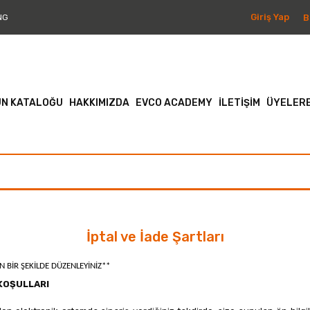
Giriş Yap
B
NG
N KATALOĞU
HAKKIMIZDA
EVCO ACADEMY
İLETİŞİM
ÜYELERE
İptal ve İade Şartları
 BİR ŞEKİLDE DÜZENLEYİNİZ**
 KOŞULLARI