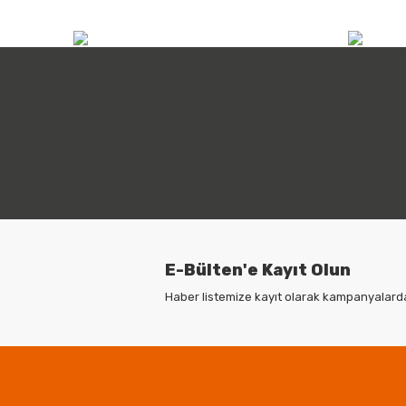
info@atilimicdis.com
+90
E-Bülten'e Kayıt Olun
Haber listemize kayıt olarak kampanyalardan