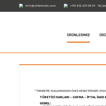
info@atilimicdis.com
+90 212 231 05 01
TR
|
E
ÜRÜNLERİMİZ
ÜRÜ
**ÖRNEKTİR. KULLANMADAN ÖNCE KENDİ SİTENİZE UYGUN
TÜKETİCİ HAKLARI – CAYMA – İPTAL İADE
GENEL: