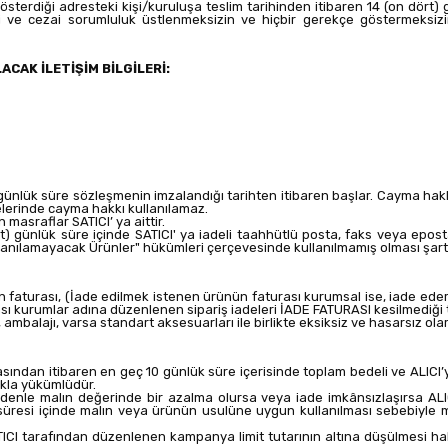
sterdiği adresteki kişi/kuruluşa teslim tarihinden itibaren 14 (on dört) gü
uki ve cezai sorumluluk üstlenmeksizin ve hiçbir gerekçe göstermeks
ACAK İLETİŞİM BİLGİLERİ:
 14 günlük süre sözleşmenin imzalandığı tarihten itibaren başlar. Cayma ha
lerinde cayma hakkı kullanılamaz.
asraflar SATICI’ ya aittir.
t) günlük süre içinde SATICI' ya iadeli taahhütlü posta, faks veya epost
ılamayacak Ürünler" hükümleri çerçevesinde kullanılmamış olması şartt
nün faturası, (İade edilmek istenen ürünün faturası kurumsal ise, iade e
ası kurumlar adına düzenlenen sipariş iadeleri İADE FATURASI kesilmediğ
ambalajı, varsa standart aksesuarları ile birlikte eksiksiz ve hasarsız ol
sından itibaren en geç 10 günlük süre içerisinde toplam bedeli ve ALICI’y
akla yükümlüdür.
enle malın değerinde bir azalma olursa veya iade imkânsızlaşırsa ALIC
resi içinde malın veya ürünün usulüne uygun kullanılması sebebiyle 
TICI tarafından düzenlenen kampanya limit tutarının altına düşülmesi h