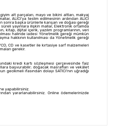
iyim alt parçaları, mayo ve bikini altları, makyaj
allar, ALICI’ya teslim edilmesinin ardından ALICI
ten sonra başka ürünlerle karışan ve doğası gereği
reli yayınlara ilişkin mallar, Elektronik ortamda
kitap, dijital içerik, yazılım programlarının, veri
ş olması halinde iadesi Yönetmelik gereği mümkün
 cayma hakkının kullanılması da Yönetmelik gereği
 VCD, CD ve kasetler ile kırtasiye sarf malzemeleri
maları gerekir.
sındaki kredi kartı sözleşmesi çerçevesinde faiz
lara başvurabilir; doğacak masrafları ve vekâlet
un gecikmeli ifasından dolayı SATICI’nın uğradığı
ine yapabilirsiniz.
ından yararlanabilirsiniz. Online ödemelerinizde