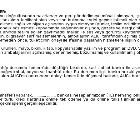
ER:
açları doğrultusunda hazırlanan ve geri gönderilmeye müsait olmayan, iç g
k bozulma tehlikesi olan veya son kullanma tarihi geçme ihtimali olan m
edilmesi sağlık ve hijyen açısından uygun olmayan ürünler, teslim edildik
nelik sözleşmesi kapsamında sağlananlar dışında, gazete ve dergi gibi sü
anında teslim edilen gayrimaddi mallar, ile ses veya görüntü kayıtlarının, 
n, bilgisayar sarf malzemelerinin, ambalajının ALICI tarafından açılmı
ermeden önce, tüketicinin onayı ile ifasına başlanan hizmetlere ilişkin
m ürünleri, mayo, bikini, kitap, kopyalanabilir yazılım ve programlar, DVD,
i için ambalajlarının açılmamış, denenmemiş, bozulmamış ve kullanılmamış ol
yaptığı durumda temerrüde düştüğü takdirde, kart sahibi banka ile ara
ağını kabul, beyan ve taahhüt eder. Bu durumda ilgili banka hukuki yol
oşulda ALICI’nın borcundan dolayı temerrüde düşmesi halinde, ALICI, borc
ri) yaparak, ............, ........., bankası hesaplarımızdan (TL) herhangi bir
Her türlü kredi kartınıza online tek ödeme ya da online taksit imkânlar
 çekim işlemi gerçekleşecektir.