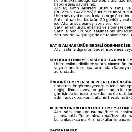
Kullanmakta olduğunuz web sitesi üzerinde
kabul etmiş sayılırsınız.
Alıcılar, satın aldıkları ürünün satış 
(RG:27.11.2014/29188) hükümleri ile yürürlük
Ürün sevkiyat masrafı olan kargo ücretleri 
Satın alınan her bir ürün, 30 günlük yasal 
ise, Alıcılar sözleşmeyi sona erdirebilir.
Satın alınan ürün, eksiksiz ve siparişte bel
Satın alınan ürünün satılmasının imkansı
zorundadır. 14 gün içinde de toplam bedel A
SATIN ALINAN ÜRÜN BEDELİ ÖDENMEZ İSE:
Alıcı, satın aldığı ürün bedelini ödemez ve
KREDİ KARTININ YETKİSİZ KULLANIMI İLE 
Ürün teslim edildikten sonra, alıcının ödeme 
veya finans kuruluşu tarafından Satıcı'ya 
zorundadır.
ÖNGÖRÜLEMEYEN SEBEPLERLE ÜRÜN SÜRES
Satıcı’nın öngöremeyeceği mücbir sebepler 
değiştirilmesini veya engel ortadan kalkana
gün içinde kendisine nakden bu ücret ödenir
edilir, ancak bankanın alıcının hesabına 2-3
ALICININ ÜRÜNÜ KONTROL ETME YÜKÜML
Alıcı, sözleşme konusu mal/hizmeti teslim
almayacaktır. Teslim alınan mal/hizmetin 
kullanılacaksa mal/hizmet kullanılmamalıdır.
CAYMA HAKKI: