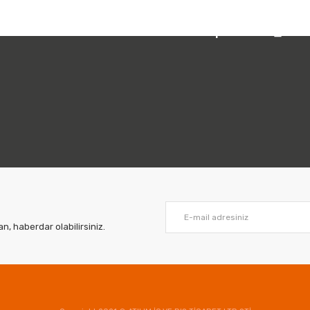
 212 231 05 01
Bizi Takip Edin:
, haberdar olabilirsiniz.