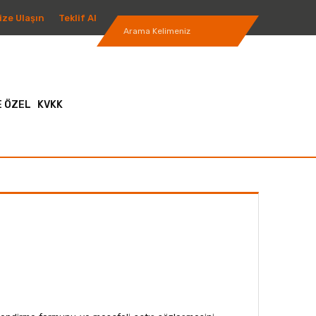
ize Ulaşın
Teklif Al
 ÖZEL
KVKK