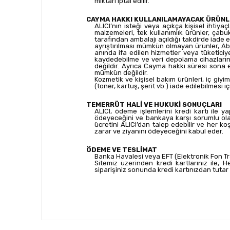
miktarı iptal edilir.
CAYMA HAKKI KULLANILAMAYACAK ÜRÜNL
ALICI’nın isteği veya açıkça kişisel ihtiy
malzemeleri, tek kullanımlık ürünler, çabu
tarafından ambalajı açıldığı takdirde iade 
ayrıştırılması mümkün olmayan ürünler, Abo
anında ifa edilen hizmetler veya tüketiciye 
kaydedebilme ve veri depolama cihazlarını
değildir. Ayrıca Cayma hakkı süresi sona 
mümkün değildir.
Kozmetik ve kişisel bakım ürünleri, iç giyi
(toner, kartuş, şerit vb.) iade edilebilmes
TEMERRÜT HALİ VE HUKUKİ SONUÇLARI
ALICI, ödeme işlemlerini kredi kartı ile 
ödeyeceğini ve bankaya karşı sorumlu olac
ücretini ALICI’dan talep edebilir ve her k
zarar ve ziyanını ödeyeceğini kabul eder.
ÖDEME VE TESLİMAT
Banka Havalesi veya EFT (Elektronik Fon Transfe
Sitemiz üzerinden kredi kartlarınız ile, 
siparişiniz sonunda kredi kartınızdan tutar