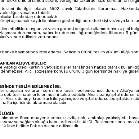
n elektronik ortamda sipariş verdiğiniz takdirde, size sunulan ön bilg
ve teslimi ile ilgili olarak 6502 sayılı Tüketicinin Korunması Hakk
teki diğer yasalara tabidir.
alıcılar tarafından ödenecektir.
süreyi aşmamak kaydı ile alıcının gösterdiği adresteki kişi ve/veya kuruluş
irtilen niteliklere uygun ve varsa garanti belgesi, kullanım klavuzu gibi bel
zlaşması durumunda, satıcı bu durumu öğrendiğinden itibaren 3 gün i
lıcı’ya iade edilmek zorundadır.
ya banka kayıtlarında iptal ederse, Satıcının ürünü teslim yükümlülüğü son
YAPILAN ALIŞVERİŞLER:
yaptığı kredi kartının yetkisiz kişiler tarafından haksız olarak kullanıldığ
ödenmez ise, Alıcı, sözleşme konusu ürünü 3 gün içerisinde nakliye gideri
İNDE TESLİM EDİLEMEZ İSE:
oluşursa ve ürün süresinde teslim edilemez ise, durum Alıcı’ya bildiril
 dek teslimatın ertelenmesini talep edebilir. Alıcı siparişi iptal ederse; 
. Alıcı, ödemeyi kredi kartı ile yapmış ise ve iptal ederse, bu iptalden i
 hafta içerisinde aktarması olasıdır.
ÜLÜĞÜ:
 almadan önce muayene edecek; ezik, kırık, ambalajı yırtılmış vb. hasar
hasarsız ve sağlam olduğu kabul edilecektir. ALICI , Teslimden sonra ma
 Ürünle birlikte Fatura da iade edilmelidir.