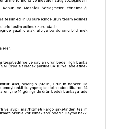
ilendirme formunu ve mesafeli satış sözleşmesini
ında Kanun ve Mesafeli Sözleşmeler Yönetmeliği
a teslim edilir. Bu süre içinde ürün teslim edilmez
gelerle teslim edilmek zorundadır.
çinde yazılı olarak alıcıya bu durumu bildirmek
a erer.
ı tespit edilirse ve satılan ürün bedeli ilgili banka
 SATICI’ya ait olacak şekilde SATICI’ya iade etmek
ir. Alıcı, siparişin iptalini, ürünün benzeri ile
ödemeyi nakit ile yapmış ise iptalinden itibaren 14
tibaren yine 14 gün içinde ürün bedeli bankaya iade
lı ve ayıplı mal/hizmeti kargo şirketinden teslim
l/hizmeti özenle korunmak zorundadır. Cayma hakkı