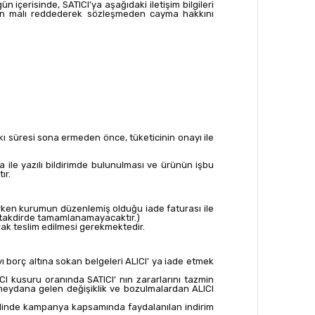
n içerisinde, SATICI’ya aşağıdaki iletişim bilgileri
izin malı reddederek sözleşmeden cayma hakkını
kkı süresi sona ermeden önce, tüketicinin onayı ile
a ile yazılı bildirimde bulunulması ve ürünün işbu
ır.
derken kurumun düzenlemiş olduğu iade faturası ile
i takdirde tamamlanamayacaktır.)
arak teslim edilmesi gerekmektedir.
ı borç altına sokan belgeleri ALICI’ ya iade etmek
I kusuru oranında SATICI’ nın zararlarını tazmin
meydana gelen değişiklik ve bozulmalardan ALICI
alinde kampanya kapsamında faydalanılan indirim