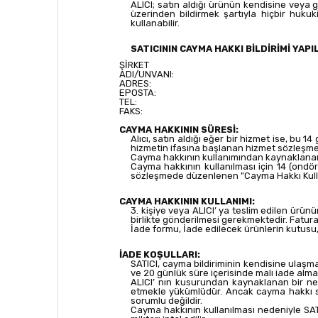
ALICI; satın aldığı ürünün kendisine veya gö
üzerinden bildirmek şartıyla hiçbir huk
kullanabilir.
SATICININ CAYMA HAKKI BİLDİRİMİ YAPIL
ŞİRKET
ADI/UNVANI:
ADRES:
EPOSTA:
TEL:
FAKS:
CAYMA HAKKININ SÜRESİ:
Alıcı, satın aldığı eğer bir hizmet ise, bu
hizmetin ifasına başlanan hizmet sözleşme
Cayma hakkının kullanımından kaynaklanan m
Cayma hakkının kullanılması için 14 (ondör
sözleşmede düzenlenen "Cayma Hakkı Kullan
CAYMA HAKKININ KULLANIMI:
3. kişiye veya ALICI’ ya teslim edilen ürü
birlikte gönderilmesi gerekmektedir. Fatur
İade formu, İade edilecek ürünlerin kutusu, 
İADE KOŞULLARI:
SATICI, cayma bildiriminin kendisine ulaşma
ve 20 günlük süre içerisinde malı iade alm
ALICI’ nın kusurundan kaynaklanan bir ned
etmekle yükümlüdür. Ancak cayma hakkı sü
sorumlu değildir.
Cayma hakkının kullanılması nedeniyle SA